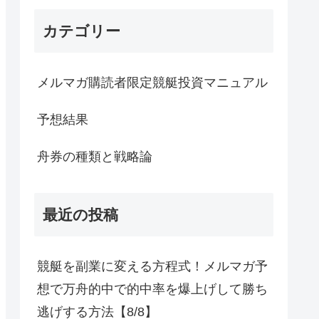
カテゴリー
メルマガ購読者限定競艇投資マニュアル
予想結果
舟券の種類と戦略論
最近の投稿
競艇を副業に変える方程式！メルマガ予
想で万舟的中で的中率を爆上げして勝ち
逃げする方法【8/8】