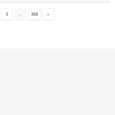
次
3
…
368
へ