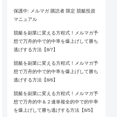
保護中: メルマガ 購読者 限定 競艇投資
マニュアル
競艇を副業に変える方程式！メルマガ予
想で万舟的中で的中率を爆上げして勝ち
逃げする方法【8/7】
競艇を副業に変える方程式！メルマガ予
想で万舟的中で的中率を爆上げして勝ち
逃げする方法【8/6】
競艇を副業に変える方程式！メルマガ予
想で万舟的中＆２連単複全的中で的中率
を爆上げして勝ち逃げする方法【8/5】