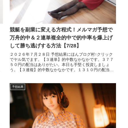
競艇を副業に変える方程式！メルマガ予想で
万舟的中＆２連単複全的中で的中率を爆上げ
して勝ち逃げする方法【7/28】
２０２６年７月２８日 予想結果にほんブログ村↑クリック
３
でヤル気でます。【３連単】的中数なかなかです。３７７
５０円の配当はありがたい。本日も手堅く投資しましょ
し
う。【３連複】的中数なかなかです。１３１０円の配当は
ありがたい。本日も手堅く投資しま...
予想結果