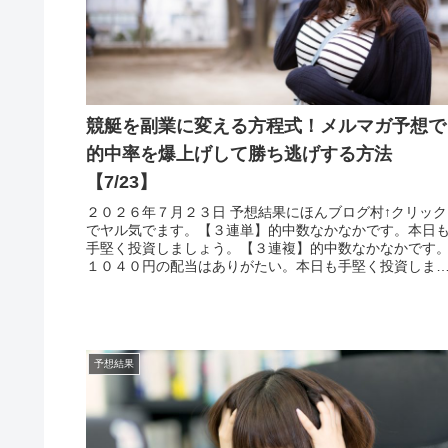
競艇を副業に変える方程式！メルマガ予想で
的中率を爆上げして勝ち逃げする方法
【7/23】
２０２６年７月２３日 予想結果にほんブログ村↑クリック
でヤル気でます。【３連単】的中数なかなかです。本日
手堅く投資しましょう。【３連複】的中数なかなかです
１０４０円の配当はありがたい。本日も手堅く投資しま
ょう。【結果】本日も油断なくキ...
予想結果