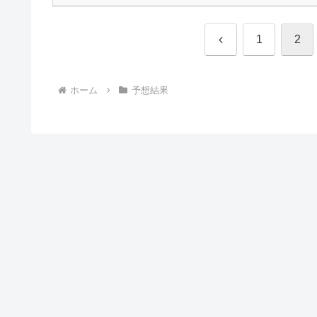
前
1
2
へ
ホーム
予想結果