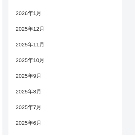
2026年1月
2025年12月
2025年11月
2025年10月
2025年9月
2025年8月
2025年7月
2025年6月