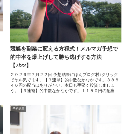
競艇を副業に変える方程式！メルマガ予想で
的中率を爆上げして勝ち逃げする方法
【7/22】
も
。
２０２６年７月２２日 予想結果にほんブログ村↑クリック
し
でヤル気でます。【３連単】的中数なかなかです。３８８
４０円の配当はありがたい。本日も手堅く投資しましょ
う。【３連複】的中数なかなかです。１１５０円の配当は
ありがたい。本日も手堅く投資しま...
予想結果