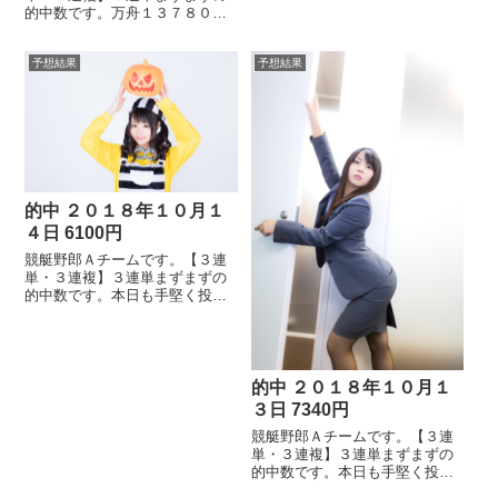
しましょう。３連複的中数なか
的中数です。万舟１３７８０円
なかです。本日も手堅く投資し
１４６１０円は嬉しい配当本日
ましょう。正々堂々ランキング
も手堅く投資しましょう。３連
参加してます。応援ありがとう
予想結果
予想結果
複的中数まずまずです。１２７
ございます。さてスマホゲーム
０円 １０１０円 １２００円は嬉
ご存知ですか？や...
しい配当本日も手堅く投資しま
しょう。正...
的中 ２０１８年１０月１
４日 6100円
競艇野郎Ａチームです。【３連
単・３連複】３連単まずまずの
的中数です。本日も手堅く投資
しましょう。３連複的中数まず
まずです。本日も手堅く投資し
ましょう。正々堂々ランキング
参加してます。応援ありがとう
ございます。さて下町ロケット
的中 ２０１８年１０月１
が放送されて大絶...
３日 7340円
競艇野郎Ａチームです。【３連
単・３連複】３連単まずまずの
的中数です。本日も手堅く投資
しましょう。３連複的中数まず