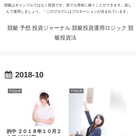
競艇はギャンブルではなく投資です。誰でも簡単に稼ぐことができます。楽し
んで運用しましょう。「このブログにはプロモーションが含まれています」
競艇 予想 投資ジャーナル 競艇投資運用ロジック 競
艇投資法
2018-10
予想結果
予想結果
的中 ２０１８年１０月２