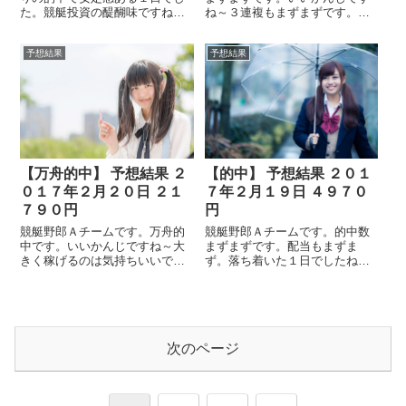
た。競艇投資の醍醐味ですね。
ね～３連複もまずまずです。こ
３連複もまずまずの配当ですこ
れが、競艇の醍醐味です。さて
こ大事ですよ～２連単複も全的
正社員不足だそうです。笑いま
予想結果
予想結果
中なんて素敵なんでしょうか？
すね～言うのは良い事ばかりで
この調子で楽しみましょうね。
すが実際は非正規雇用ばかりで
さて回転すしやさんが上場しま
す。う～ん。収入源を増やすの
すね。良い案件で...
が吉ですね。明日...
【万舟的中】 予想結果 ２
【的中】 予想結果 ２０１
０１７年２月２０日 ２１
７年２月１９日 ４９７０
７９０円
円
競艇野郎Ａチームです。万舟的
競艇野郎Ａチームです。的中数
中です。いいかんじですね～大
まずまずです。配当もまずま
きく稼げるのは気持ちいいで
ず。落ち着いた１日でしたね。
す。と書いても３連複も安定し
こういう日が大事です。３連複
ますので３連複いいですよ～明
もまずまず。３連複だいじです
日も楽しみましょう。私のメル
よ～２連単複も全的中です。い
マガです。最下部に１日版もあ
い感じですね。さてラーメン屋
ります。競艇 予想 投資 ジャー
さんが上場するそうです。すご
ナル ＤＸ 版...
いですね～ラーメン...
次のページ