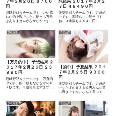
７年２月２８日 ８７００
想結果 ２０１７年２月２
円
７日 ４８４９０円
競艇野郎Ａチームです。いい感
競艇野郎Ａチームです。万舟的
じの的中数でした。配当も万舟
中です。素晴らしい配当です
はありませんがなかなかです
ね。３連複も４４４０円ここ気
ね。３連複もいい感じです。３
づいてくださいね。３連複侮れ
月もおもいっきり競艇投資楽し
ませんよ。さて、回転ずしで唯
予想結果
予想結果
みたいですね。さてプレミアム
一苦戦しているような・・・会
フライデー 見事にすべりまし
社さんの社長さんが交代です。
たね。そりゃそうなんですよ
飲食業は大変ですね。あまりお
ね。そんなことしてた...
いしくないのに・・...
【万舟的中】 予想結果 ２
【的中】 予想結果 ２０１
０１７年２月２６日 ２３
７年２月２５日 ９３６０
９９０円
円
競艇野郎Ａチームです。万舟的
中です。的中数もなかなかのＤ
競艇野郎Ａチームです。万舟的
Ｘ版です。３連複もまずまずの
中ならずの９３６０円みんな買
配当です。焦らずにコツコツ３
い過ぎですね。なんて書いてみ
連複で増やすのもアリです。焦
ます。３連複もまずまずです。
ると良い事ありませんからね。
さて大手自動車メーカーのＣＥ
２連単複も全的中です。いい感
予想結果
予想結果
Ｏさんが交代です。辞めるの
じですね月末なので焦らずにて
か？と思いきや会長職で残りま
いねいに競艇投資...
す。野望は止まらずガシガシ商