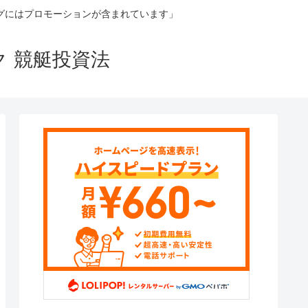
グにはプロモーションが含まれています」
ク 競艇投資法