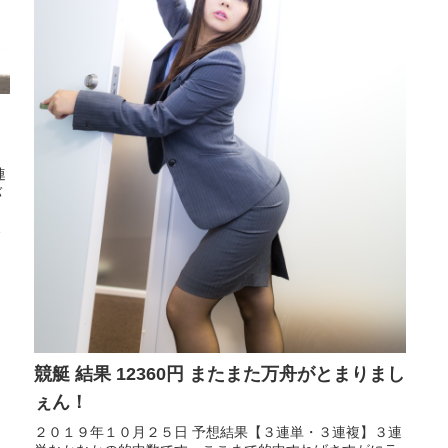
連
バ
ょ
し
競艇 結果 12360円 またまた万舟がとまりまし
ぇん！
２０１９年１０月２５日 予想結果【３連単・３連複】３連