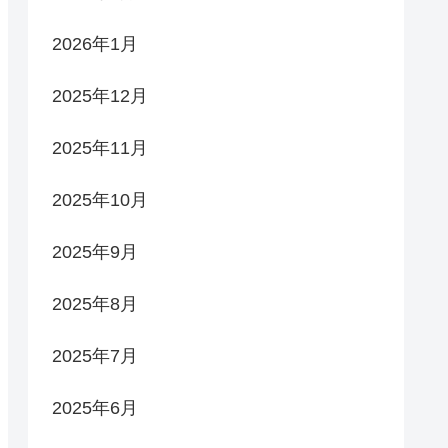
2026年1月
2025年12月
2025年11月
2025年10月
2025年9月
2025年8月
2025年7月
2025年6月