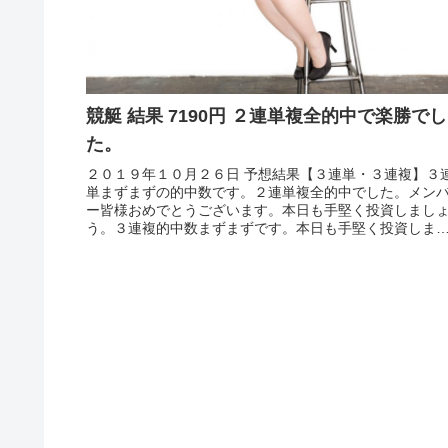
競艇 結果 7190円 ２連単複全的中で楽勝でし
た。
２０１９年１０月２６日 予想結果【３連単・３連複】３
単まずまずの的中数です。２連単複全的中でした。メン
ー皆様おめでとうございます。本日も手堅く投資しまし
う。３連複的中数まずまずです。本日も手堅く投資しま
ょう。舟券を獲る最強の教科書※...