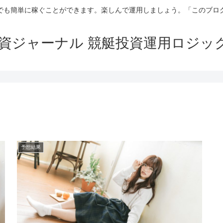
でも簡単に稼ぐことができます。楽しんで運用しましょう。「このブロ
投資ジャーナル 競艇投資運用ロジッ
予想結果