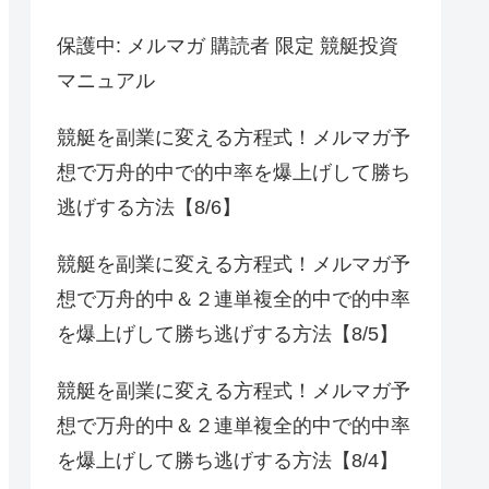
保護中: メルマガ 購読者 限定 競艇投資
マニュアル
競艇を副業に変える方程式！メルマガ予
想で万舟的中で的中率を爆上げして勝ち
逃げする方法【8/6】
競艇を副業に変える方程式！メルマガ予
想で万舟的中＆２連単複全的中で的中率
を爆上げして勝ち逃げする方法【8/5】
競艇を副業に変える方程式！メルマガ予
想で万舟的中＆２連単複全的中で的中率
を爆上げして勝ち逃げする方法【8/4】