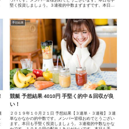
手
ウハです。メンバー皆様おめでとうございます。本日も手
６
堅く投資しましょう。３連複的中数まずまずです。本日も
手堅く投資しましょう。舟券を獲...
予想結果
！
競艇 予想結果 4010円 手堅く的中＆回収が良
い！
連
２０１９年１０月２１日 予想結果【３連単・３連複】３連
ハ
単なかなかの的中数です。メンバー皆様おめでとうござい
堅
ます。本日も手堅く投資しましょう。３連複的中数なかな
０
かです。１０５０円の配当！ありがたいです。本日も手堅