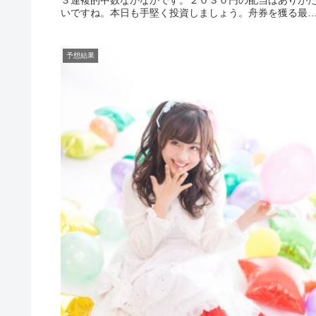
３連複的中数なかなかです。２０３０円の配当はありが
いですね。本日も手堅く投資しましょう。舟券を獲る最
の教科書万舟ならずの９５７０円...
予想結果