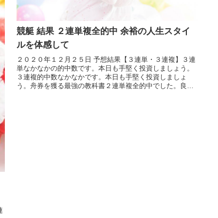
競艇 結果 ２連単複全的中 余裕の人生スタイ
ルを体感して
２０２０年１２月２５日 予想結果【３連単・３連複】３連
単なかなかの的中数です。本日も手堅く投資しましょう。
３連複的中数なかなかです。本日も手堅く投資しましょ
う。舟券を獲る最強の教科書２連単複全的中でした。良い
感じにお金が増えています。このま...
連