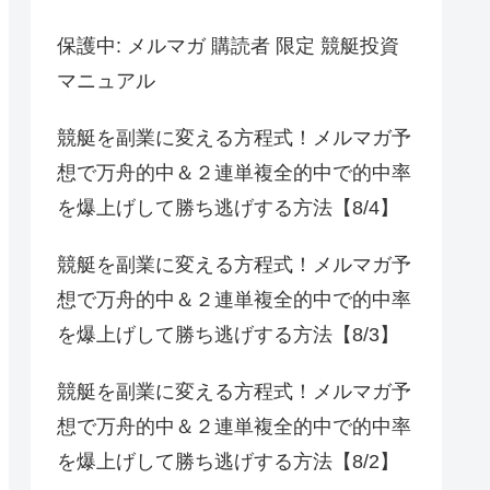
保護中: メルマガ 購読者 限定 競艇投資
マニュアル
競艇を副業に変える方程式！メルマガ予
想で万舟的中＆２連単複全的中で的中率
を爆上げして勝ち逃げする方法【8/4】
競艇を副業に変える方程式！メルマガ予
想で万舟的中＆２連単複全的中で的中率
を爆上げして勝ち逃げする方法【8/3】
競艇を副業に変える方程式！メルマガ予
想で万舟的中＆２連単複全的中で的中率
を爆上げして勝ち逃げする方法【8/2】