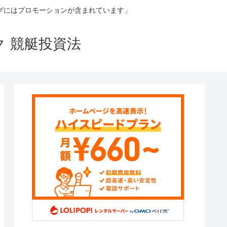
グにはプロモーションが含まれています」
ク 競艇投資法