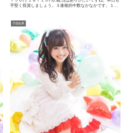
た
７５０円 １８７１０円の配当はありがたいですね。本日も
強
手堅く投資しましょう。３連複的中数なかなかです。１９
８０円の配当はありがたいです...
予想結果