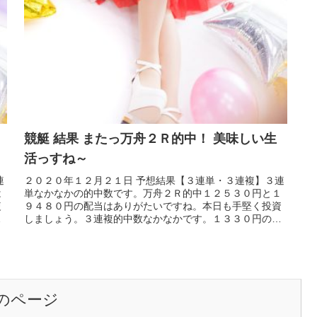
競艇 結果 またっ万舟２Ｒ的中！ 美味しい生
活っすね～
連
２０２０年１２月２１日 予想結果【３連単・３連複】３連
は
単なかなかの的中数です。万舟２Ｒ的中１２５３０円と１
複
９４８０円の配当はありがたいですね。本日も手堅く投資
す
しましょう。３連複的中数なかなかです。１３３０円の配
当はありがたいですね。本日も手...
のページ