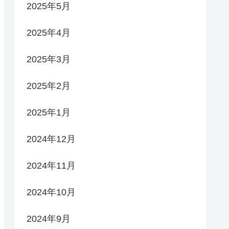
2025年5月
2025年4月
2025年3月
2025年2月
2025年1月
2024年12月
2024年11月
2024年10月
2024年9月