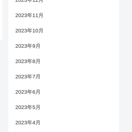
2023年12月
2023年11月
2023年10月
2023年9月
2023年8月
2023年7月
2023年6月
2023年5月
2023年4月