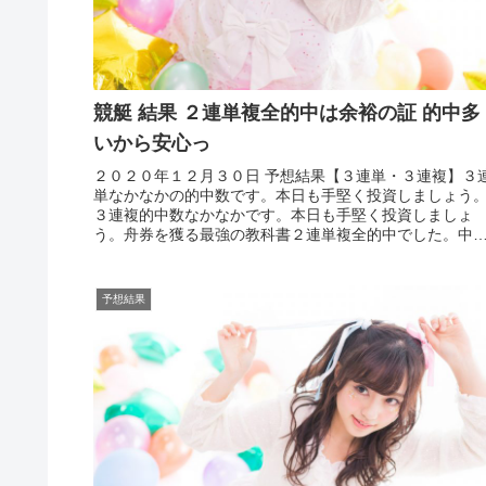
競艇 結果 ２連単複全的中は余裕の証 的中多
いから安心っ
２０２０年１２月３０日 予想結果【３連単・３連複】３
単なかなかの的中数です。本日も手堅く投資しましょう
３連複的中数なかなかです。本日も手堅く投資しましょ
う。舟券を獲る最強の教科書２連単複全的中でした。中
が多かったですが余裕の的中数でし...
予想結果