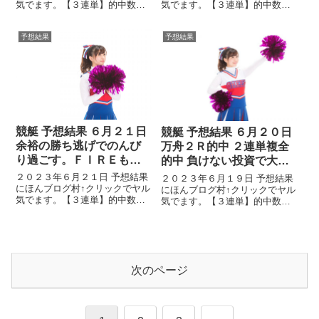
気でます。【３連単】的中数な
気でます。【３連単】的中数な
かなかです。１３３３０円の配
かなかです。本日も手堅く投資
当はありがたいですね。本日も
しましょう。【３連複】的中数
予想結果
予想結果
手堅く投資しましょう。【３連
なかなかです。本日も手堅く投
複】的中数なかなかです。２０
資しましょう。【結果】２連単
００円の配当はありがたいです
複全的中でした。余裕の勝ち逃
ね。本日も手...
げです。本日...
競艇 予想結果 ６月２１日
競艇 予想結果 ６月２０日
余裕の勝ち逃げでのんび
万舟２Ｒ的中 ２連単複全
り過ごす。ＦＩＲＥも余
的中 負けない投資で大き
裕です。
く稼ぐ！最高ですね。
２０２３年６月２１日 予想結果
２０２３年６月１９日 予想結果
にほんブログ村↑クリックでヤル
にほんブログ村↑クリックでヤル
気でます。【３連単】的中数な
気でます。【３連単】的中数な
かなかです。本日も手堅く投資
かなかです。３５０２０円の配
しましょう。【３連複】的中数
当はありがたいですね。本日も
なかなかです。本日も手堅く投
手堅く投資しましょう。【３連
資しましょう。【結果】余裕の
複】的中数なかなかです。２９
勝ち逃げです。本日も油断なく
３０円の配当はありがたいです
キッチリ勝ち...
ね。本日も手...
次のページ