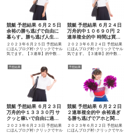
ね。本日も手...
果】２連単複全...
競艇 予想結果 ６月２５日
競艇 予想結果 ６月２４日
余裕の勝ち逃げで自由に
万舟的中１０６９０円 ２
暮らす。勝ち逃げ人生を
連単複全的中 時間は買え
満喫しましょう。
ますよ～
２０２３年６月２５日 予想結果
２０２３年６月２４日 予想結果
にほんブログ村↑クリックでヤル
にほんブログ村↑クリックでヤル
気でます。【３連単】的中数な
気でます。【３連単】的中数な
かなかです。本日も手堅く投資
かなかです。１０６９０円の配
しましょう。【３連複】的中数
当はありがたいですね。本日も
予想結果
予想結果
なかなかです。１７８０円の配
手堅く投資しましょう。【３連
当はありがたいですね。本日も
複】的中数なかなかです。１１
手堅く投資しましょう。【結
４０円の配当はありがたいです
果】余裕の勝ち...
ね。本日も手...
競艇 予想結果 ６月２３日
競艇 予想結果 ６月２２日
万舟的中１３３３０円 サ
２連単複全的中 余裕過ぎ
クッと稼いで自由に過ご
る勝ち逃げでアホと関わ
しましょう。
らなくて良い人生を過ご
２０２３年６月２３日 予想結果
２０２３年６月２２日 予想結果
しましょう。
にほんブログ村↑クリックでヤル
にほんブログ村↑クリックでヤル