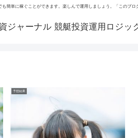
でも簡単に稼ぐことができます。楽しんで運用しましょう。「このブロ
投資ジャーナル 競艇投資運用ロジッ
予想結果