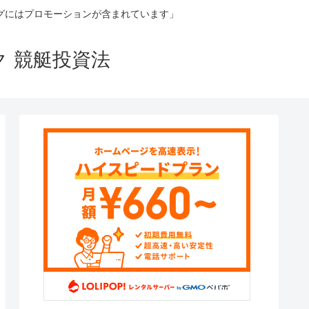
グにはプロモーションが含まれています」
ク 競艇投資法