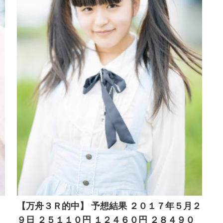
【万舟３Ｒ的中】 予想結果 ２０１７年５月２
９日 ２５１１０円 １２４６０円 ２８４９０