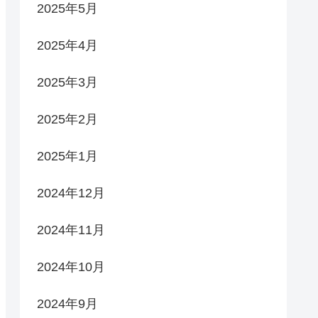
2025年5月
2025年4月
2025年3月
2025年2月
2025年1月
2024年12月
2024年11月
2024年10月
2024年9月