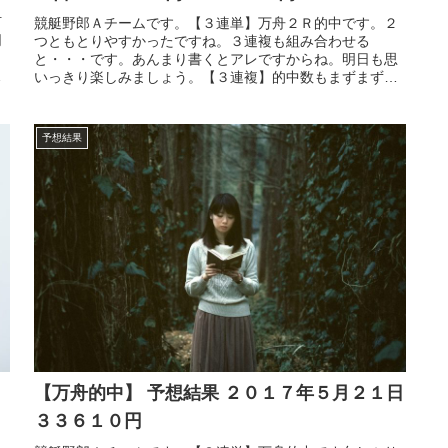
何
競艇野郎Ａチームです。【３連単】万舟２Ｒ的中です。２
同
つともとりやすかったですね。３連複も組み合わせる
し
と・・・です。あんまり書くとアレですからね。明日も思
ま
いっきり楽しみましょう。【３連複】的中数もまずまずで
１０００円越えもありました、蒲郡の８...
予想結果
【万舟的中】 予想結果 ２０１７年５月２１日
３３６１０円