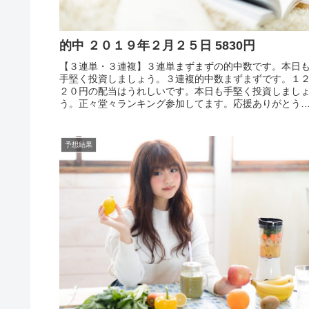
的中 ２０１９年２月２５日 5830円
【３連単・３連複】３連単まずまずの的中数です。本日
手堅く投資しましょう。３連複的中数まずまずです。１
２０円の配当はうれしいです。本日も手堅く投資しまし
う。正々堂々ランキング参加してます。応援ありがとう
ざいます。さてバイトテロでえらい...
予想結果