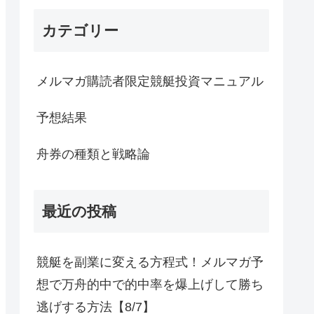
カテゴリー
メルマガ購読者限定競艇投資マニュアル
予想結果
舟券の種類と戦略論
最近の投稿
競艇を副業に変える方程式！メルマガ予
想で万舟的中で的中率を爆上げして勝ち
逃げする方法【8/7】