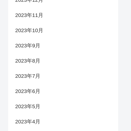
2023年12月
2023年11月
2023年10月
2023年9月
2023年8月
2023年7月
2023年6月
2023年5月
2023年4月