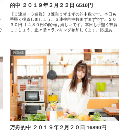
的中 ２０１９年２月２２日 6510円
【３連単・３連複】３連単まずまずの的中数です。本日も
か
手堅く投資しましょう。３連複的中数まずまずです。２０
中
３０円 １４８０円の配当は嬉しいです。本日も手堅く投資
で
しましょう。正々堂々ランキング参加してます。応援あり
参
がとうございます。さてあずきバ...
予想結果
万舟的中 ２０１９年２月２０日 16890円