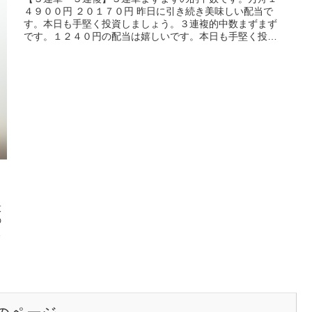
４９００円 ２０１７０円 昨日に引き続き美味しい配当で
す。本日も手堅く投資しましょう。３連複的中数まずまず
です。１２４０円の配当は嬉しいです。本日も手堅く投資
しましょう。正々堂々ランキング...
３
投
の
の