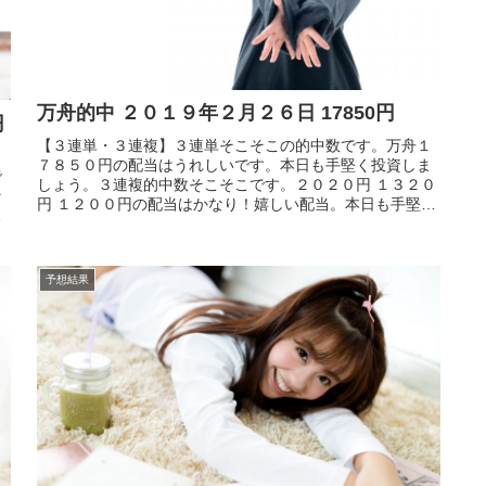
万舟的中 ２０１９年２月２６日 17850円
円
【３連単・３連複】３連単そこそこの的中数です。万舟１
１
７８５０円の配当はうれしいです。本日も手堅く投資しま
で
しょう。３連複的中数そこそこです。２０２０円 １３２０
そ
円 １２００円の配当はかなり！嬉しい配当。本日も手堅く
投
投資しましょう。正々堂々ラン...
予想結果