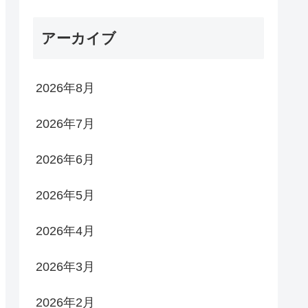
アーカイブ
2026年8月
2026年7月
2026年6月
2026年5月
2026年4月
2026年3月
2026年2月