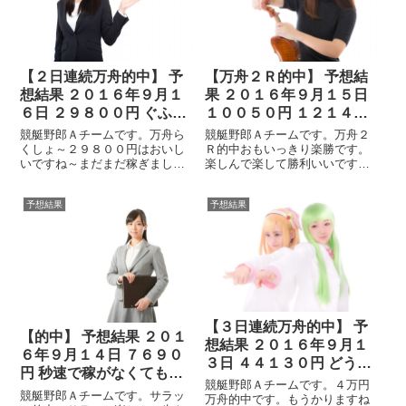
す。競艇は在庫を持...
【２日連続万舟的中】 予
【万舟２Ｒ的中】 予想結
想結果 ２０１６年９月１
果 ２０１６年９月１５日
６日 ２９８００円 ぐふふ
１００５０円 １２１４０
～自慢はしないように
円 しずか～に金を使う
競艇野郎Ａチームです。万舟ら
競艇野郎Ａチームです。万舟２
くしょ～２９８００円はおいし
Ｒ的中おもいっきり楽勝です。
いですね～まだまだ稼ぎましょ
楽しんで楽して勝利いいです
う。３連複も良い配当です。ら
ね。さてコラムです。お金はし
くしょ～で儲かりますね。明日
ずか～に使いましょう。自慢し
予想結果
予想結果
も楽しみましょう。さて今回の
て使うのは恥ずかしいですしア
コラム。万舟当たっても自慢し
レになります。まわりにキモイ
ないようにしましょう。妬まれ
のがいるんですよ。高級車に似
て恨まれて最終的...
合わない仕立てのス...
【３日連続万舟的中】 予
【的中】 予想結果 ２０１
想結果 ２０１６年９月１
６年９月１４日 ７６９０
３日 ４４１３０円 どうせ
円 秒速で稼がなくても幸
金持ちなんだから
競艇野郎Ａチームです。４万円
せ
競艇野郎Ａチームです。サラッ
万舟的中です。もうかりますね