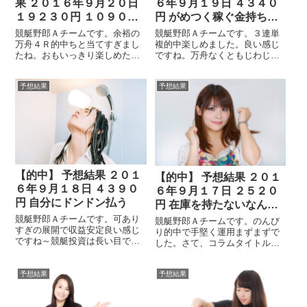
果 ２０１６年９月２０日
６年９月１９日 ４３４０
１９２３０円 １０９００
円 がめつく稼ぐ金持ちぶ
円 ２５２８０円 ４７９９
る人は・・・
競艇野郎Ａチームです。余裕の
競艇野郎Ａチームです。３連単
０円 的中しすぎて笑える
万舟４Ｒ的中ちと当てすぎまし
複的中楽しめました。良い感じ
たね。おもいっきり楽しめたの
ですね。万舟なくともじわじわ
ではないでしょうか？読者の皆
資産が増えるのは楽しい事でし
様がガシガシ稼いでくれると嬉
ょう。さてコラムです。タイト
予想結果
予想結果
しいです。３連複も４６１０円
ルに書いているがめつく稼ぐこ
はおいしくいただきましたね。
れは当然のことです。お金を稼
ごっちゃんです。さて今回のコ
ぐという行為はがめつくやるべ
ラムは的中しすぎ...
きです。変に余裕...
【的中】 予想結果 ２０１
【的中】 予想結果 ２０１
６年９月１８日 ４３９０
６年９月１７日 ２５２０
円 自分にドンドン払う
円 在庫を持たないなんて
当然のこと
競艇野郎Ａチームです。可あり
競艇野郎Ａチームです。のんび
すぎの展開で収益安定良い感じ
り的中で手堅く運用まずまずで
ですね～競艇投資は長い目で見
した。さて、コラムタイトルで
ないと勝てません。焦ると何を
す。在庫持たないなんて当然の
やっても勝てません仕事も恋愛
ことです。商売における話で在
も同じです。たいてい焦ると負
予想結果
予想結果
庫を持たない商売が良い！なん
けます。さて、今回のコラムタ
てことが話されてますがごくご
イトルは自分にドンドン払うで
く当たり前の話です。当然で
す。何度か書いて...