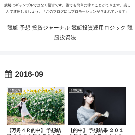
競艇はギャンブルではなく投資です。誰でも簡単に稼ぐことができます。楽し
んで運用しましょう。「このブログにはプロモーションが含まれています」
競艇 予想 投資ジャーナル 競艇投資運用ロジック 競
艇投資法
2016-09
予想結果
予想結果
【万舟４Ｒ的中】 予想結
【的中】 予想結果 ２０１