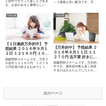
と的中でサラっと楽しんで生き
～３連複も良い配当です。万舟
る。お金があると素晴らしい人
とれなくても３連複で稼げま
生がおくれますね。良い雰囲気
す。そんなもんです。読者の皆
です。人間関係もいつでも断ち
さまおめでとうございます。さ
予想結果
予想結果
切れます。知ってますか？人間
てタイトルに書いている内容コ
の悩みの大半は人間関係です。
ラムを書きます。こらむっ
お金があれば好きに生きれま
て。。。どうせ金持ちに...
す。というわけで今...
【２日連続万舟的中】 予
【万舟的中】 予想結果 ２
想結果 ２０１６年９月１
０１６年９月１１日 １１
２日 １２１６０円 １０７
２７０円 志不要 好きに生
９０円 バイトふやすより
競艇野郎Ａチームです。万舟２
きるのみ
競艇野郎Ａチームです。万舟的
もかんたん
Ｒ的中１２１６０円 １０７９
中です。通常的中数も多く回収
０円読者の皆さまおめでとうご
するのはかんたんでしたメルマ
ざいます。さて、タイトルにも
ガ代金も楽勝で回収できました
あります通り副業としてバイト
ね。焦らずにていねいにやって
をするよりも競艇で稼ぐのがス
ください。焦ると負けます。ア
トレスフリーで良いです。バイ
レな煽りにも負けないようにし
ト大変ですよ～学生といっしょ
てください。さて競艇投資に志
に働くと・・・ス...
が必要か？という...
次のページ