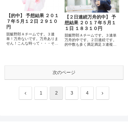
【的中】 予想結果 ２０１
【２日連続万舟的中】 予
７年５月１２日 ２９１０
想結果 ２０１７年５月１
円
１日 １８３１０円
競艇野郎Ａチームです。３連
競艇野郎Ａチームです。３連単
単！万舟ないです。万舟ありま
万舟的中です。２日連続です。
せん！こんな時って・・・そう
的中数も多く満足満足３連複も
なんです。的中数が多いんです
同じく的中数多くいい感じです
よね。荒れないし。こういう日
１０００円越え配当もありまし
が好きです。３連複！的中数は
た。レース序盤で決まったメン
３連単と同じです。すなわち！
バーもいたのではないでしょう
的中数が多いです。的中数多い
か？３連複は楽しい舟券です。
とどうにでもできま...
流行ってほしいで...
次のページ
前
次
1
2
3
4
へ
へ