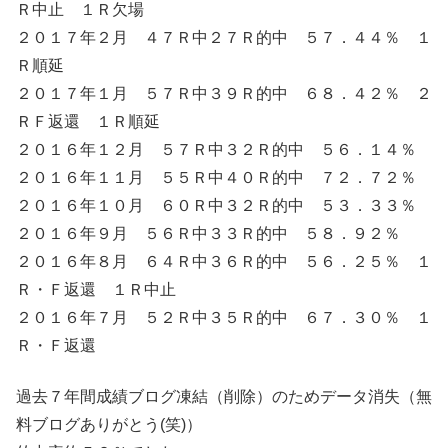
Ｒ中止 １Ｒ欠場
２０１７年２月 ４７Ｒ中２７Ｒ的中 ５７．４４％ １
Ｒ順延
２０１７年１月 ５７Ｒ中３９Ｒ的中 ６８．４２％ ２
ＲＦ返還 １Ｒ順延
２０１６年１２月 ５７Ｒ中３２Ｒ的中 ５６．１４％
２０１６年１１月 ５５Ｒ中４０Ｒ的中 ７２．７２％
２０１６年１０月 ６０Ｒ中３２Ｒ的中 ５３．３３％
２０１６年９月 ５６Ｒ中３３Ｒ的中 ５８．９２％
２０１６年８月 ６４Ｒ中３６Ｒ的中 ５６．２５％ １
Ｒ・Ｆ返還 １Ｒ中止
２０１６年７月 ５２Ｒ中３５Ｒ的中 ６７．３０％ １
Ｒ・Ｆ返還
過去７年間成績ブログ凍結（削除）のためデータ消失（無
料ブログありがとう(笑)）