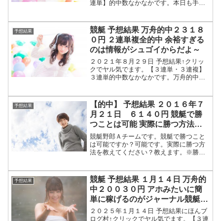
連単】的中数なかなかです。本日も手堅
く投資しましょう。【３連複】的中数な
かなかです。本日も手堅く投資しましょ
う。【結果】余裕の勝ち逃げです。本日
競艇 予想結果 万舟的中２３１８
予想結果
も油断なくキッチリ勝...
０円 ２連単複全的中 余裕すぎる
のは情報がシュゴイからだよ～
２０２１年８月２９日 予想結果↑クリッ
クでヤル気でます。【３連単・３連複】
３連単的中数なかなかです。万舟的中２
３１８０円の配当はありがたいです。本
日も手堅く投資しましょう。３連複的中
数なかなかです。１７７０円の配当はあ
【的中】 予想結果 ２０１６年７
予想結果
りがたいですね。本日も...
月２１日 ６１４０円 競艇で勝
つことは可能 実際に勝つ方法と
は？
競艇野郎Ａチームです。競艇で勝つこと
は可能ですか？可能です。実際に勝つ方
法を教えてください？教えます。※勝て
るレースのみ舟券を買う※舟券ＢＥＴ点
数は少なくする以上です。かんたんです
ね～できそうですか？分からん！となれ
競艇 予想結果 １月１４日 万舟的
予想結果
ば私の予想配信を参考にし...
中２００３０円 アホみたいに簡
単に稼げるのがジャーナル競艇な
のよ！
２０２５年１月１４日 予想結果にほんブ
ログ村↑クリックでヤル気でます。【３連