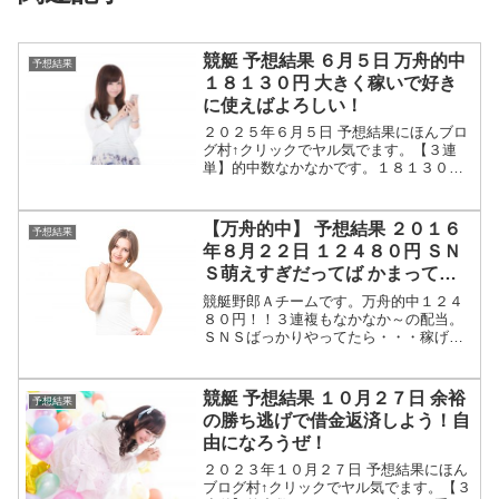
競艇 予想結果 ６月５日 万舟的中
予想結果
１８１３０円 大きく稼いで好き
に使えばよろしい！
２０２５年６月５日 予想結果にほんブロ
グ村↑クリックでヤル気でます。【３連
単】的中数なかなかです。１８１３０円
の配当はありがたい。本日も手堅く投資
しましょう。【３連複】的中数なかなか
です。本日も手堅く投資しましょう。
【万舟的中】 予想結果 ２０１６
予想結果
【結果】万舟的中でした。...
年８月２２日 １２４８０円 ＳＮ
Ｓ萌えすぎだってば かまってち
ゃんでは稼げないよ～
競艇野郎Ａチームです。万舟的中１２４
８０円！！３連複もなかなか～の配当。
ＳＮＳばっかりやってたら・・・稼げま
せんよ～アレな人はＦＢやめるんです。
でもまたＦＢやって慣れあう。かまって
ほしくてかまってほしくて、たまらない
競艇 予想結果 １０月２７日 余裕
予想結果
んです。寂しいから学歴で...
の勝ち逃げで借金返済しよう！自
由になろうぜ！
２０２３年１０月２７日 予想結果にほん
ブログ村↑クリックでヤル気でます。【３